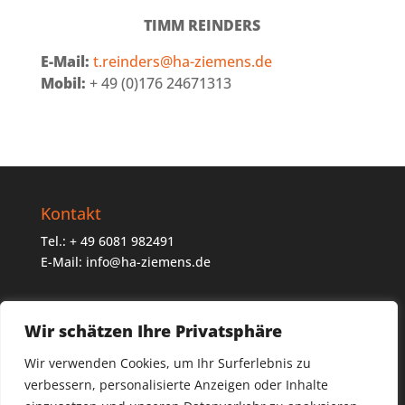
TIMM REINDERS
E-Mail:
t.reinders@ha-ziemens.de
Mobil:
+ 49 (0)176 24671313
Kontakt
Tel.: + 49 6081 982491
E-Mail: info@ha-ziemens.de
Wir schätzen Ihre Privatsphäre
Vertriebsgebiet
Wir verwenden Cookies, um Ihr Surferlebnis zu
Nielsen 3a
verbessern, personalisierte Anzeigen oder Inhalte
Hessen, Rheinland-Pfalz, Saarland sowie der PLZ